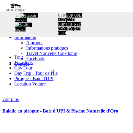
fr
USD
EUR
USD
AUD
CAD
Français
Accueil
GBP
CHF
NZD
Réservation
CNY
JPY
XPF
English
Calendrier
HKD
Information
A propos
Informations pratiques
Travel Nouvelle-Calédonie
Tout
Facebook
Transferts
Contact
City Tour
Day Trip - Tour de l'Île
Pirogue - Baie d'UPI
Location Voiture
voir plus
Balade en pirogue - Baie d'UPI & Piscine Naturelle d'Oro