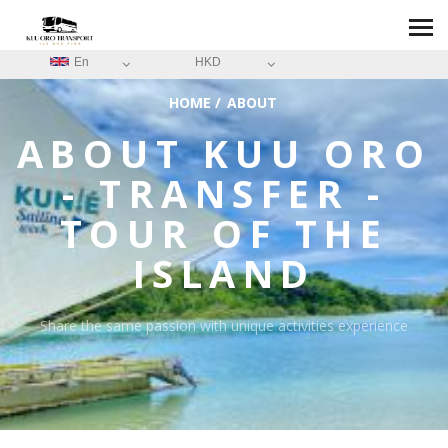
En
HKD
HOME
/
ABOUT
ABOUT
KUU ORO
- TRANSFER -
TOUR OF THE
ISLAND
Share the same passion with unique activities experience