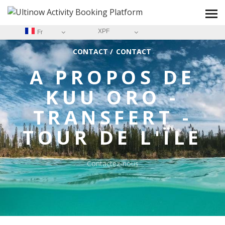
XPF
Fr
CONTACT
/
CONTACT
A PROPOS DE
KUU ORO -
TRANSFERT -
TOUR DE L'ÏLE
Contactez-nous