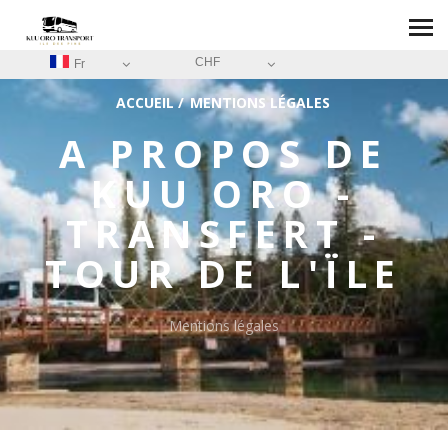
CHF
Fr
ACCUEIL
/
MENTIONS LÉGALES
A PROPOS DE
KUU ORO -
TRANSFERT -
TOUR DE L'ÏLE
Mentions légales