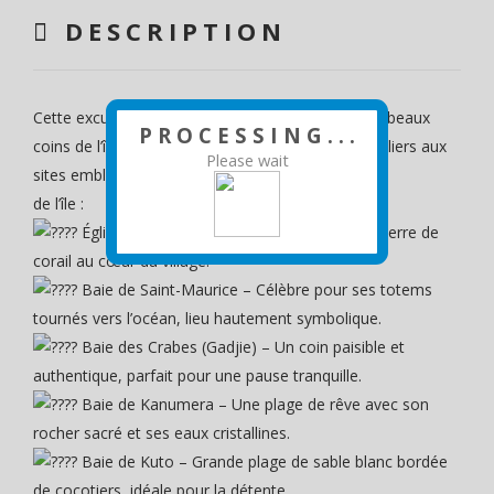
DESCRIPTION
Cette excursion est idéale pour découvrir les plus beaux
P R O C E S S I N G . . .
coins de l’île sans se presser, avec des arrêts réguliers aux
Please wait
sites emblématiques
de l’île :
Église de Vao – Une charmante église en pierre de
corail au cœur du village.
Baie de Saint-Maurice – Célèbre pour ses totems
tournés vers l’océan, lieu hautement symbolique.
Baie des Crabes (Gadjie) – Un coin paisible et
authentique, parfait pour une pause tranquille.
Baie de Kanumera – Une plage de rêve avec son
rocher sacré et ses eaux cristallines.
Baie de Kuto – Grande plage de sable blanc bordée
de cocotiers, idéale pour la détente.