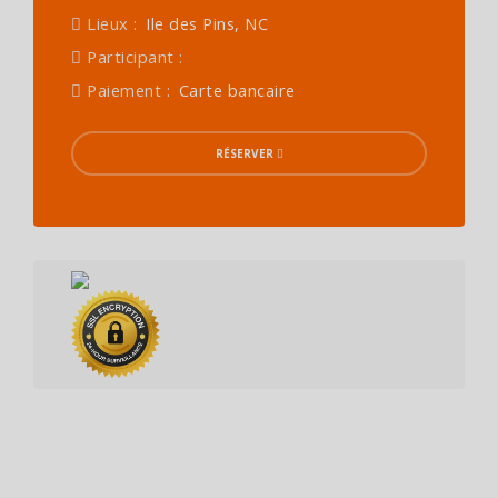
Lieux :
Ile des Pins, NC
Participant :
Paiement :
Carte bancaire
RÉSERVER