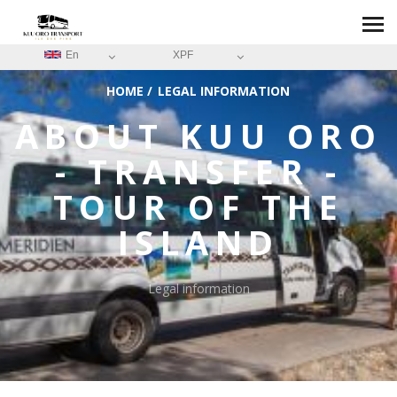
En
XPF
HOME
/
LEGAL INFORMATION
ABOUT
KUU ORO
- TRANSFER -
TOUR OF THE
ISLAND
Legal information