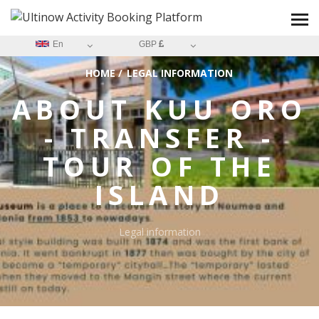
En
GBP
HOME
/
LEGAL INFORMATION
ABOUT
KUU ORO
- TRANSFER -
TOUR OF THE
ISLAND
Legal information