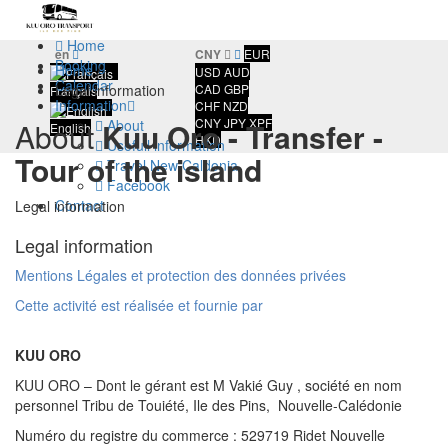
Home
en
CNY
EUR
Booking
Home
/
USD
AUD
Calendar
Legal information
CAD
GBP
Français
Information
CHF
NZD
CNY
JPY
XPF
About
Kuu Oro - Transfer -
About
English
HKD
Usefull information
Tour of the island
Travel New Caldonia
Facebook
Contact
Legal information
Legal information
Mentions Légales et protection des données privées
Cette activité est réalisée et fournie par
KUU ORO
KUU ORO – Dont le gérant est M Vakié Guy , société en nom
personnel Tribu de Touiété, Ile des Pins, Nouvelle-Calédonie
Numéro du registre du commerce : 529719 Ridet Nouvelle