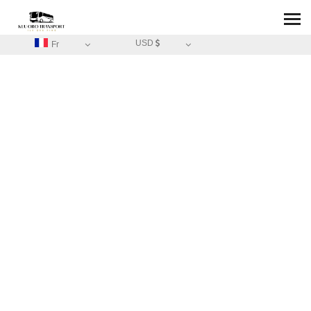
USD
Fr
ACCUEIL
/
A PROPOS
A PROPOS DE
KUU ORO -
TRANSFERT -
TOUR DE L'ÏLE
Partager une passion commune et vivre des experiences
uniques