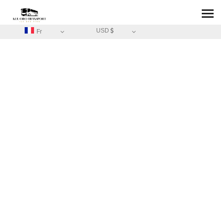
USD
Fr
CONTACT
/
CONTACT
A PROPOS DE
KUU ORO -
TRANSFERT -
TOUR DE L'ÏLE
Contactez-nous